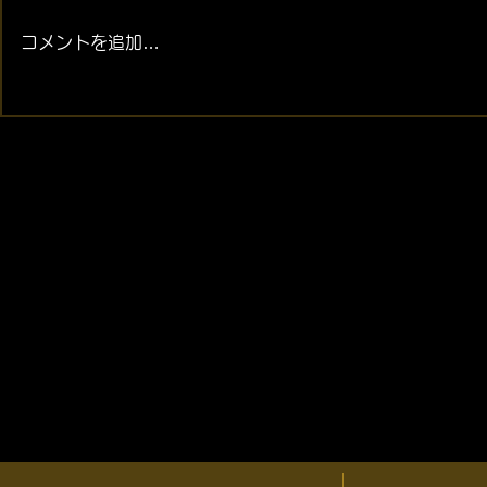
コメントを追加…
2026年08月07日 (金) 金・プ
2026年08月
ラチナ相場情報と貴金属製品
ラチナ相場
買取相場
買取相場