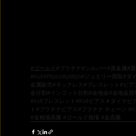
#ゴールド
#プラチナ
#シルバー
#貴金属
#
#K18
#Pt900
#pt850
#ジュエリー買取
#ダ
金属販売
#ネックレス
#ブレスレット
#ピア
金分割
#インゴット分割
#金地金
#金地金買
#k18ブレスレット
#K18ピアス
＃ダイヤピ
ト
#プラチナピアス
#プラチナ
 チェーン 
#
#金相場高騰
#ゴールド相場
#金高騰