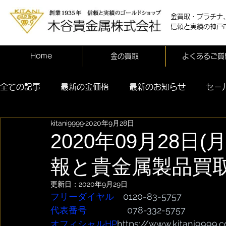
金買取・プラチナ
信頼と実績の神戸
Home
金の買取
よくあるご質
全ての記事
最新の金価格
最新のお知らせ
セー
kitani9999
2020年9月28日
2020年09月28日
報と貴金属製品買
更新日：
2020年9月29日
フリーダイヤル
　0120-83-5757
代表番号  
              078-332-5757
オフィシャルHP
https://www.kitani9999.c