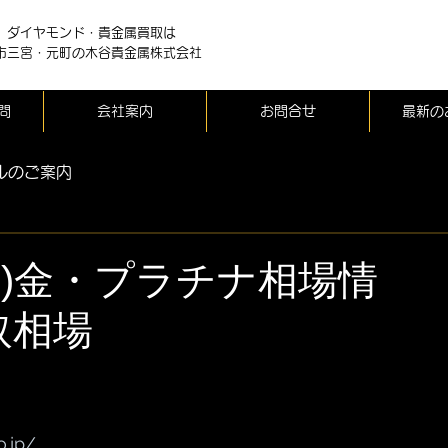
、ダイヤモンド・貴金属買取は
市三宮・元町の木谷貴金属株式会社
問
会社案内
お問合せ
最新の
ルのご案内
(月)金・プラチナ相場情
取相場
o.jp/