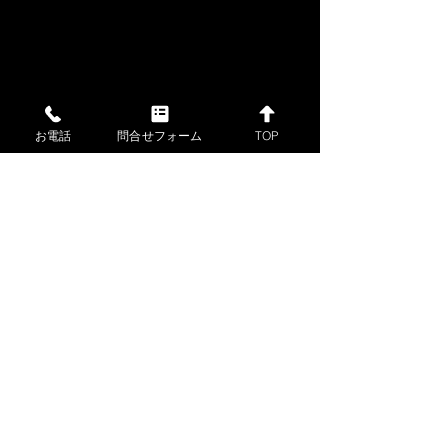
お電話
問合せフォーム
TOP
コメント
コメントを追加…
2026年08月06日 (木) 金・
2026年08月05日
プラチナ相場情報と貴金
プラチナ相場情