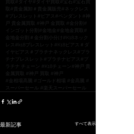
買取
#ダイヤ
#ダイヤ買取
#宝石
#宝石買
取
#貴金属卸
＃貴金属販売
#ネックレス
#ブレスレット
#ピアス
#ペンダント
#神
戸
 貴金属買取 
#神戸
 金買取 
#金分割
#
インゴット分割
#金地金
#金地金買取
#
金地金分割
＃金分割小分け
#K18ネック
レス
#k18ブレスレット
#K18ピアス
＃ダ
イヤピアス
＃プラチナネックレス
#プラ
チナブレスレット
#プラチナピアス
#プ
ラチナ
 チェーン 
#K18チェーン
#神戸
 貴
金属買取 
#神戸
 買取 
#神戸
#金相場高騰
#ゴールド相場
#金高騰
#
スーパーセール
#楽天スーパーセール
すべて表示
最新記事