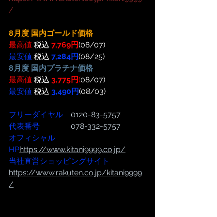
/
8月度 国内ゴールド価格 
最高値
 税込 
7,769円
(08/07)
最安値
 税込 
7,284円
(08/25)   
8月度 国内プラチナ価格
最高値
 税込 
3,775円
(
08/07) 
最安値 
税込 
3,490円
(08/03)
フリーダイヤル
　0120-83-5757
代表番号  
              078-332-5757
オフィシャル
HP
https://www.kitani9999.co.jp/
当社直営ショッピングサイト
https://www.rakuten.co.jp/kitani9999
/