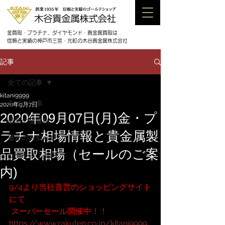
金買取・プラチナ、ダイヤモンド・貴金属買取は
信頼と実績の神戸市三宮・元町の木谷貴金属株式会社
記事
全ての記事
kitani9999
全ての記事
2020年9月7日
2020年09月07日(月)金・プ
最新の金価格
ラチナ相場情報と貴金属製
最新のお知らせ
品買取相場（セールのご案
セールのご案内
内)
9/4より当社直営のショッピングサイト
にて
 スーパーセール開催中！！
https://www.rakuten.co.jp/kitani9999