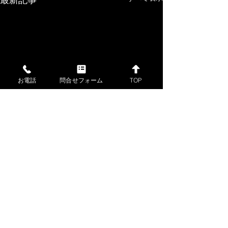
お電話
問合せフォーム
TOP
コメント
コメントを追加…
2026年08月06日 (木) 金・
2026年08月05日