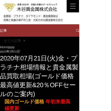
金買取・プラチナ、ダイヤモンド・貴金属買取は
信頼と実績の神戸市三宮・元町の木谷貴金属株式会社
記事
全ての記事
kitani9999
全ての記事
2020年7月21日
2020年07月21日(火)金・プ
最新の金価格
ラチナ相場情報と貴金属製
最新のお知らせ
品買取相場(ゴールド価格
セールのご案内
最高値更新&20％OFFセー
ルのご案内)
国内ゴールド価格
年初来最高
値更新