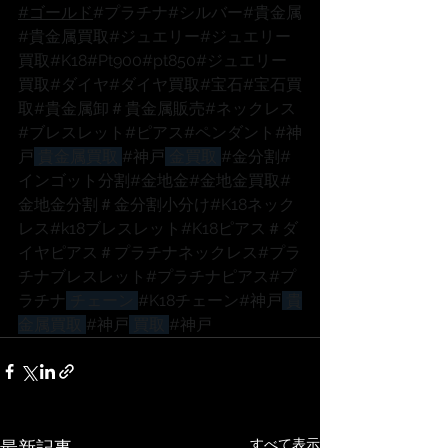
#ゴールド
#プラチナ
#シルバー
#貴金属
#貴金属買取
#ジュエリー
#ジュエリー
買取
#K18
#Pt900
#pt850
#ジュエリー
買取
#ダイヤ
#ダイヤ買取
#宝石
#宝石買
取
#貴金属卸
＃貴金属販売
#ネックレス
#ブレスレット
#ピアス
#ペンダント
#神
戸
 貴金属買取 
#神戸
 金買取 
#金分割
#
インゴット分割
#金地金
#金地金買取
#
金地金分割
＃金分割小分け
#K18ネック
レス
#k18ブレスレット
#K18ピアス
＃ダ
イヤピアス
＃プラチナネックレス
#プラ
チナブレスレット
#プラチナピアス
#プ
ラチナ
 チェーン 
#K18チェーン
#神戸
 貴
金属買取 
#神戸
 買取 
#神戸
すべて表示
最新記事