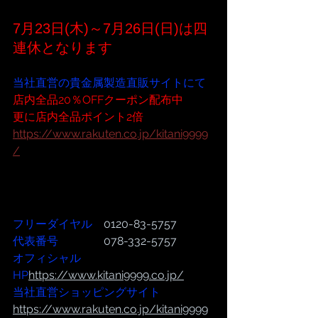
7月23日(木)～7月26日(日)は四
連休となります
当社直営の貴金属製造直販サイトにて
店内全品20％OFFクーポン配布中
更に店内全品ポイント2倍
https://www.rakuten.co.jp/kitani9999
/
フリーダイヤル
　0120-83-5757
代表番号  
              078-332-5757
オフィシャル
HP
https://www.kitani9999.co.jp/
当社直営ショッピングサイト
https://www.rakuten.co.jp/kitani9999