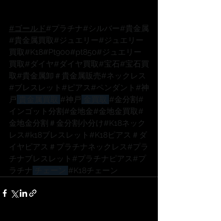
#ゴールド
#プラチナ
#シルバー
#貴金属
#貴金属買取
#ジュエリー
#ジュエリー
買取
#K18
#Pt900
#pt850
#ジュエリー
買取
#ダイヤ
#ダイヤ買取
#宝石
#宝石買
取
#貴金属卸
＃貴金属販売
#ネックレス
#ブレスレット
#ピアス
#ペンダント
#神
戸
 貴金属買取 
#神戸
 金買取 
#金分割
#
インゴット分割
#金地金
#金地金買取
#
金地金分割
＃金分割小分け
#K18ネック
レス
#k18ブレスレット
#K18ピアス
＃ダ
イヤピアス
＃プラチナネックレス
#プラ
チナブレスレット
#プラチナピアス
#プ
ラチナ
 チェーン 
#K18チェーン