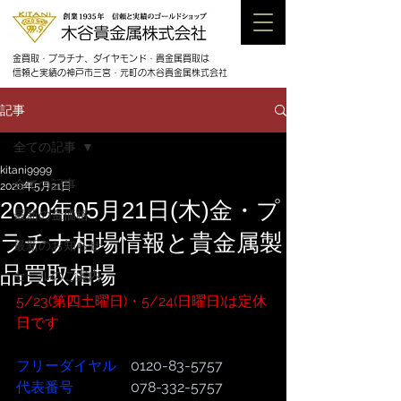
金買取・プラチナ、ダイヤモンド・貴金属買取は
信頼と実績の神戸市三宮・元町の木谷貴金属株式会社
記事
全ての記事
kitani9999
全ての記事
2020年5月21日
2020年05月21日(木)金・プ
最新の金価格
ラチナ相場情報と貴金属製
最新のお知らせ
品買取相場
セールのご案内
5/23(第四土曜日)・5/24(日曜日)は定休
日です
フリーダイヤル
　0120-83-5757
代表番号  
              078-332-5757