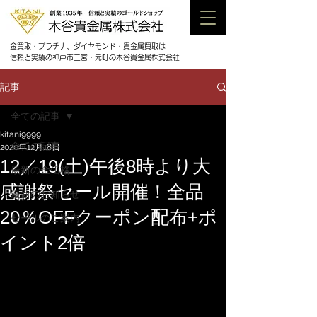
金買取・プラチナ、ダイヤモンド・貴金属買取は
信頼と実績の神戸市三宮・元町の木谷貴金属株式会社
記事
全ての記事
kitani9999
全ての記事
2020年12月18日
12／19(土)午後8時より大
最新の金価格
感謝祭セール開催！全品
最新のお知らせ
20％OFFクーポン配布+ポ
セールのご案内
イント2倍