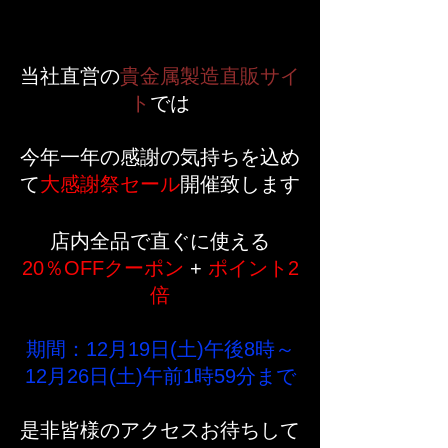
当社直営の
貴金属製造直販サイ
ト
では
今年一年の感謝の気持ちを込め
て
大感謝祭セール
開催致します
店内全品で直ぐに使える
20％OFFクーポン
 + 
ポイント2
倍
期間：12月19日(土)午後8時～
12月26日(土)午前1時59分まで
是非皆様のアクセスお待ちして