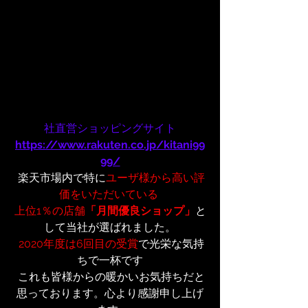
社直営ショッピングサイト
https://www.rakuten.co.jp/kitani99
99/
 楽天市場内で特に
ユーザ様から高い評
価をいただいている 
上位1％の店舗
「月間優良ショップ」
と
して当社が選ばれました。
2020年度は6回目の受賞
で光栄な気持
ちで一杯です
 これも皆様からの暖かいお気持ちだと
思っております。心より感謝申し上げ