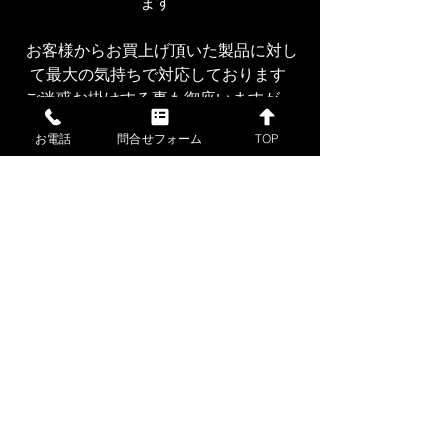
ます  
 お客様からお買上げ頂いた製品に対し
て最大の気持ちで対応しております 
ご迷惑お掛けする事も御座いますが、
これからも感謝の気持ちを忘れずに よ
お電話
問合せフォーム
TOP
り一層の努力致しますので、
今後共宜しくお願い致します
#ゴールド
#プラチナ
#シルバー
#貴金属
#貴金属買取
#ジュエリー
#ジュエリー
買取
#K18
#Pt900
#pt850
#ジュエリー
買取
#ダイヤ
#ダイヤ買取
#宝石
#宝石買
取
#貴金属卸
＃貴金属販売
#ネックレス
#ブレスレット
#ピアス
#ペンダント
#神
戸
 貴金属買取 
#神戸
 金買取 
#金分割
#
インゴット分割
#金地金
#金地金買取
#
金地金分割
＃金分割小分け
#K18ネック
レス
#k18ブレスレット
#K18ピアス
＃ダ