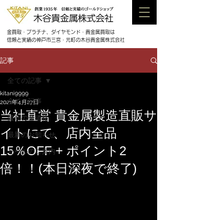
金買取・プラチナ、ダイヤモンド・貴金属買取は
信頼と実績の神戸市三宮・元町の木谷貴金属株式会社
記事
全ての記事
kitani9999
全ての記事
2021年4月27日
当社直営 貴金属製造直販サ
最新の金価格
イトにて、店内全品
最新のお知らせ
15％OFF + ポイント2
セールのご案内
倍！！(本日深夜で終了)