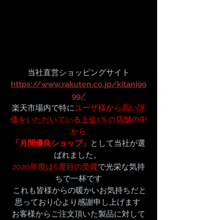
当社直営ショッピングサイト
https://www.rakuten.co.jp/kitani99
99/
楽天市場内で特に
ユーザ様から高い評
価をいただいている上位1％の店舗の中
から
「月間優良ショップ」
として当社が選
ばれました。 
2020年度は6度目の受賞
で光栄な気持
ちで一杯です
 これも皆様からの暖かいお気持ちだと
思っており心より感謝申し上げます 
お客様からご注文頂いた製品に対して