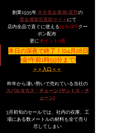
創業1935年
 木谷貴金属(株)直営
の
貴金属製造直販サイト
にて
店内全品で直ぐに使える
15％OFF
クー
ポン配布 
更に
ポイント2倍
本日の深夜で終了！(04月28日
(金)午前1時59分まで)
＞＞入口＜＜
昨年から凄い勢いで売れている当社の
スパルタカス・チェーン (サントス・チ
ェーン)
3月初旬のセールでは、社内の在庫、工
場にある数メートルの材料も全て売り
尽してしまい