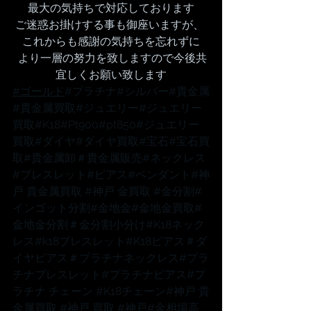
最大の気持ちで対応しております
ご迷惑お掛けする事も御座いますが、 
これからも感謝の気持ちを忘れずに
 より一層の努力を致しますので今後共
宜しくお願い致します
#ゴールド
#プラチナ
#シルバー
#貴金属
#貴金属買取
#ジュエリー
#ジュエリー
買取
#K18
#Pt900
#pt850
#ジュエリー
買取
#ダイヤ
#ダイヤ買取
#宝石
#宝石買
取
#貴金属卸
＃貴金属販売
#ネックレス
#ブレスレット
#ピアス
#ペンダント
#神
戸
 貴金属買取 
#神戸
 金買取 
#金分割
#
インゴット分割
#金地金
#金地金買取
#
金地金分割
＃金分割小分け
#K18ネック
レス
#k18ブレスレット
#K18ピアス
＃ダ
イヤピアス
＃プラチナネックレス
#プラ
チナブレスレット
#プラチナピアス
#プ
ラチナ
 チェーン 
#K18チェーン
#神戸
 貴
金属買取 
#神戸
 買取 
#神戸
#金相場高