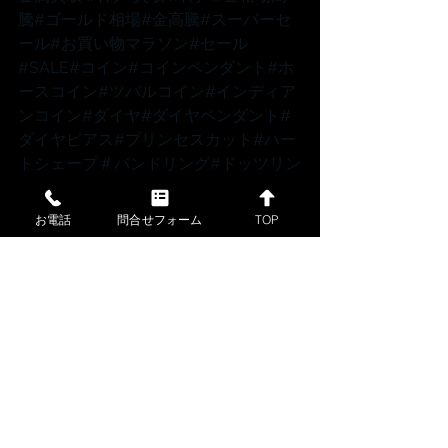
騰
#ゴールド相場
#金高騰
#スーパーセ
ール
#お買い物マラソン
#セール
#SALE
#コイン
#コインペンダント
#ホ
ースコイン
#ツバルコイン
#インディア
ンコイン
#ダイヤ
#ダイヤペンダント
#
ダイヤピアス
#プリンセスカット
#ハー
トシェープ
＃バンドリング
#ドッツリン
グ
#ドットリング
#パヴェリング
#スタ
ッズピアス
#アメリカンピアス
#ベネチ
お電話
問合せフォーム
TOP
アン
#カットボール
#ボールチェーン
#
小豆
#小豆チェーン
#スライドチェーン
#アジャスターチェーン
#スパルタカス
#ミラーノ
#マーヴェラス
#パイプロー
プ
#ファンシーカットダイヤ
#プチネッ
クレス
#K18ピンク
#ピンクゴールド
#ホ
ワイトゴールド
#スパルタカスチェー
ン
#カルティエ
 スパルタカス　＃ロン
グチェーン 
#ロングネックレス
#メン