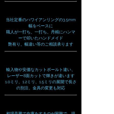
当社定番のハワイアンリングの3.5mm
幅をベースに
職人が一打ち、一打ち、丹精にハンマ
ーで叩いたハンドメイド
艶有り、幅違い等のご相談承ります
輸入物や安価なカットボールト違い、
レーザー8面カットで輝きが違います
1.0ミリ、1.2ミリ、1.5ミリの展開で長さ
の別注、金具の変更も対応
相場高騰で在庫をするのが困難で、現