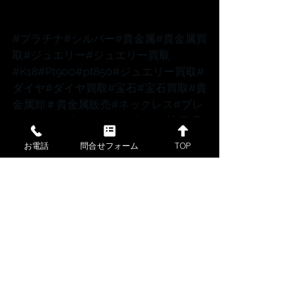
#プラチナ
#シルバー
#貴金属
#貴金属買
取
#ジュエリー
#ジュエリー買取
#K18
#Pt900
#pt850
#ジュエリー買取
#
ダイヤ
#ダイヤ買取
#宝石
#宝石買取
#貴
金属卸
＃貴金属販売
#ネックレス
#ブレ
スレット
#ピアス
#ペンダント
#神戸
 貴
金属買取 
#神戸
 金買取 
#金分割
#イン
お電話
問合せフォーム
TOP
ゴット分割
#金地金
#金地金買取
#金地
金分割
＃金分割小分け
#K18ネックレス
#k18ブレスレット
#K18ピアス
＃ダイヤ
ピアス
＃プラチナネックレス
#プラチナ
ブレスレット
#プラチナピアス
#プラチ
ナ
 チェーン 
#K18チェーン
#神戸
 貴金属
買取 
#神戸
 買取 
#神戸
#金相場高騰
#ゴ
ールド相場
#金高騰
#スーパーセール
#
お買い物マラソン
#セール
#SALE
#コイ
ン
#コインペンダント
#ホースコイン
#