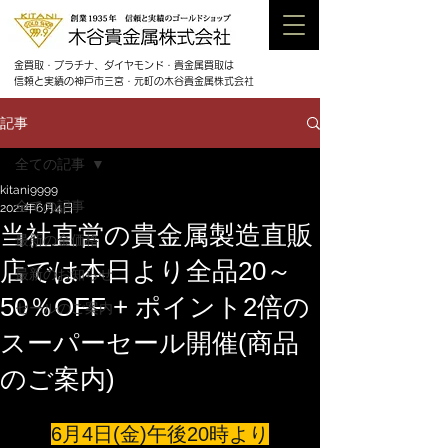
金買取・プラチナ、ダイヤモンド・貴金属買取は
信頼と実績の神戸市三宮・元町の木谷貴金属株式会社
記事
全ての記事
kitani9999
全ての記事
2021年6月4日
当社直営の貴金属製造直販
最新の金価格
店では本日より全品20～
最新のお知らせ
50％OFF + ポイント2倍の
セールのご案内
スーパーセール開催(商品
のご案内)
6月4日(金)午後20時より