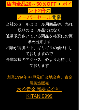
店内全品20～50％OFF
+
ポイ
ント2倍
の
スーパーセール
開催
当社のセールはセール用商品や、売れ
残りのセール品ではなく
通常販売さいている商品を格安にお買
求め出来ます
相場が高騰の中、ギリギリの価格にし
ておりますので
是非皆様のアクセス、心よりお待ちし
ております
創業1935年 神戸元町 金地金商、貴金
属製造販売
木谷貴金属株式会社 
KITANI9999