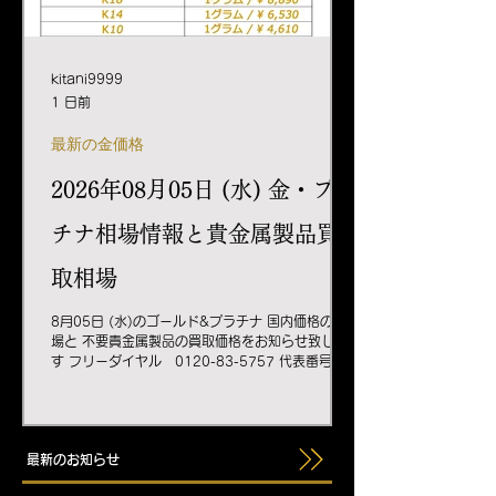
ブレスレット#プラチナピアス#プラチナ チェーン
#K
kitani9999
1 日前
最新の金価格
2026年08月05日 (水) 金・プラ
チナ相場情報と貴金属製品買
取相場
8月05日 (水)のゴールド&プラチナ 国内価格の相
場と 不要貴金属製品の買取価格をお知らせ致しま
す フリーダイヤル 0120-83-5757 代表番号
078-332-5757 オフィシャル
HPhttps://www.kitani9999.co.jp 当社直営ショ
ッピングサイト
https://www.rakuten.co.jp/kitani9999/ 創業
最新のお知らせ
1935年 神戸元町 金地金商、貴金属製造販売 木谷
貴金属株式会社 KITANI9999 #プラチナ#シルバ