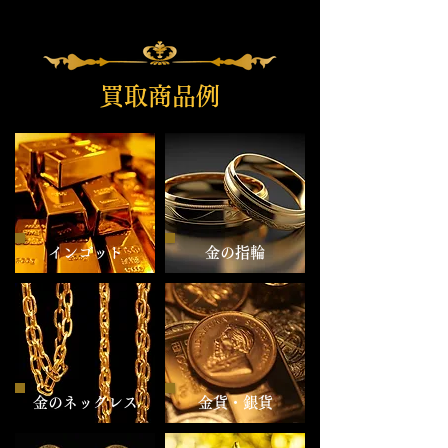
ー#貴金属#貴金属買取#ジュエリー#ジュエリー買
取#K18#Pt900#pt850#ジュエリー買取#ダイヤ
#ダイヤ買取#宝石#宝石買取#貴金属卸＃貴金属販
売#ネックレス#ブレスレット#ピアス#ペンダント
#神戸 貴金属買取 #神戸 金買取 #金分割#インゴッ
買取商品例
ト分割#金地金#金地金買取#金地金分割＃金分割小
分け#K18ネックレス#k18ブレスレット#K18ピア
ス＃ダイヤピアス＃プラチナネックレス#プラチナ
ブレスレット#プラチナピアス#プラチナ チェーン
#K
インゴット
金の指輪
金のネックレス
金貨・銀貨