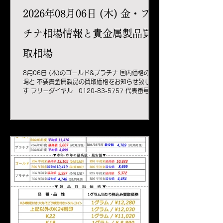
2026年08月06日 (木) 金・プラ
チナ相場情報と貴金属製品買
取相場
8月06日 (木)のゴールド&プラチナ 国内価格の相
場と 不要貴金属製品の買取価格をお知らせ致しま
す フリーダイヤル 0120-83-5757 代表番号
078-332-5757 オフィシャル
HPhttps://www.kitani9999.co.jp 当社直営ショ
ッピングサイト
https://www.rakuten.co.jp/kitani9999/ 創業
1935年 神戸元町 金地金商、貴金属製造販売 木谷
貴金属株式会社 KITANI9999 #プラチナ#シルバ
ー#貴金属#貴金属買取#ジュエリー#ジュエリー買
取#K18#Pt900#pt850#ジュエリー買取#ダイヤ
#ダイヤ買取#宝石#宝石買取#貴金属卸＃貴金属販
売#ネックレス#ブレスレット#ピアス#ペンダント
#神戸 貴金属買取 #神戸 金買取 #金分割#インゴッ
ト分割#金地金#金地金買取#金地金分割＃金分割小
分け#K18ネックレス#k18ブレスレット#K18ピア
ス＃ダイヤピアス＃プラチナネックレス#プラチナ