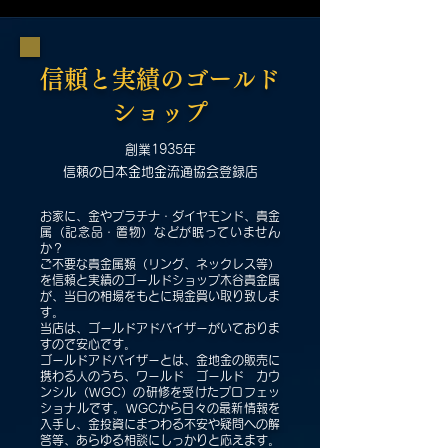
信頼と実績のゴールド
ショップ
創業1935年
信頼の日本金地金流通協会登録店
お家に、金やプラチナ・ダイヤモンド、貴金
属（記念品・置物）などが眠っていません
か？
ご不要な貴金属類（リング、ネックレス等）
を信頼と実績のゴールドショップ木谷貴金属
が、当日の相場をもとに現金買い取り致しま
す。
当店は、ゴールドアドバイザーがいておりま
すので安心です。
ゴールドアドバイザーとは、金地金の販売に
携わる人のうち、ワールド ゴールド カウ
ンシル（WGC）の研修を受けたプロフェッ
ショナルです。WGCから日々の最新情報を
入手し、金投資にまつわる不安や疑問への解
答等、あらゆる相談にしっかりと応えます。